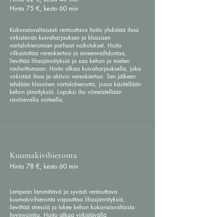
Hinta 75 €, kesto 60 min
Kokonaisvaltaisesti rentouttava hoito yhdistää ihoa
virkistävän kuivaharjauksen ja klassisen
vartalohieronnan parhaat vaikutukset. Hoito
vilkastuttaa verenkiertoa ja aineenvaihduntaa,
lievittää lihasjännityksiä ja saa kehon ja mielen
rauhoittumaan. Hoito alkaa kuivaharjauksella, joka
virkistää ihoa ja aktivoi verenkiertoa. Sen jälkeen
tehdään klassinen vartalohieronta, jossa käsitellään
kehon jännityksiä. Lopuksi iho viimeistellään
ravitsevalla voiteella.
Kuumakivihieronta
Hinta 78 €, kesto 60 min
Lempeän lämmittävä ja syvästi rentouttava
kuumakivihieronta vapauttaa lihasjännityksiä,
lievittää stressiä ja tukee kehon kokonaisvaltaista
hyvinvointia. Hoito alkaa virkistävällä