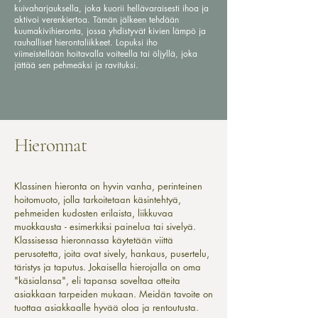
kuivaharjauksella, joka kuorii hellävaraisesti ihoa ja
aktivoi verenkiertoa. Tämän jälkeen tehdään
kuumakivihieronta, jossa yhdistyvät kivien lämpö ja
rauhalliset hierontaliikkeet. Lopuksi iho
viimeistellään hoitavalla voiteella tai öljyllä, joka
jättää sen pehmeäksi ja ravituksi.
Hieronnat
Klassinen hieronta on hyvin vanha, perinteinen
hoitomuoto, jolla tarkoitetaan käsintehtyä,
pehmeiden kudosten erilaista, liikkuvaa
muokkausta - esimerkiksi painelua tai sivelyä.
Klassisessa hieronnassa käytetään viittä
perusotetta, joita ovat sively, hankaus, pusertelu,
täristys ja taputus. Jokaisella hierojalla on oma
"käsialansa", eli tapansa soveltaa otteita
asiakkaan tarpeiden mukaan. Meidän tavoite on
tuottaa asiakkaalle hyvää oloa ja rentoutusta.