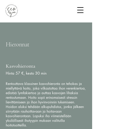
Hieronnat
Kasvohieronta
Hinta 57 €, kesto 30 min
Rentouttava klassinen kasvohieronta on tehokas ja
miellyttävä hoito, joka vilkastuttaa ihon verenkiertoa,
edistää lymfakiertoa ja auttaa kasvojen lihaksia
rentoutumaan. Hoito sopii erinomaisesti stressin
lievittämiseen ja ihon hyvinvoinnin tukemiseen.
Hoidon aluksi tehdään alkupuhdistus, jonka jälkeen
siirrytään rauhoittavaan ja hoitavaan
kasvohierontaan. Lopuksi iho viimeistellään
yksilöllisesti ihotyypin mukaan valituilla
hoitotuotteilla.