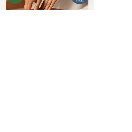
Varaa
Kuumakivihieronta
Lämpö vaikuttaa kehoon monella tasolla. Se
pehmittää lihaskudosta, lisää kollageenin
venyvyyttä ja saa veri- ja lymfasuonet
laajenemaan, mikä vilkastuttaa
aineenvaihduntaa. Lämpö ei ole ainoastaan
fysiologisesti vaikuttava, vaan myös luonnostaan
erittäin rentouttava.
Kuumakivihieronnan fysiologiset vaikutukset
vastaavat klassista hierontaa, mutta lämpö tuo
käsittelyyn huomattavan lisätehon. Kuumien
kivien vaikutus voi ulottua jopa kolmen
senttimetrin syvyyteen kudoksessa. Erityisesti
jännittyneillä lihasalueilla ja triggerpisteissä