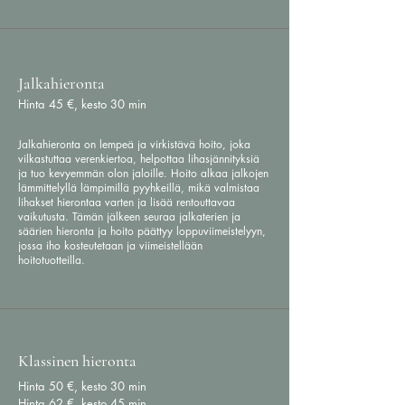
Jalkahieronta
Hinta 45 €, kesto 30 min
Jalkahieronta on lempeä ja virkistävä hoito, joka
vilkastuttaa verenkiertoa, helpottaa lihasjännityksiä
ja tuo kevyemmän olon jaloille. Hoito alkaa jalkojen
lämmittelyllä lämpimillä pyyhkeillä, mikä valmistaa
lihakset hierontaa varten ja lisää rentouttavaa
vaikutusta. Tämän jälkeen seuraa jalkaterien ja
säärien hieronta ja hoito päättyy loppuviimeistelyyn,
jossa iho kosteutetaan ja viimeistellään
hoitotuotteilla.
Klassinen hieronta
Hinta 50 €, kesto 30 min
Hinta 62 €, kesto 45 min