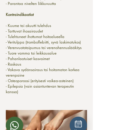
- Parantaa nivelten liikkuvuutta
Kontraindikaatiot
- Kuume tai akuutti tulehdus
- Tarttuvat ihosairaudet
- Tulehtuneet ihottumat hoitoalueella
- Veritulppa (tromboflebiitti, syvä laskimotukos)
- Verenvuototaipumus tai verenohennuslääkitys
- Tuore vamma tai leikkausalue
- Pahanlaatuiset kasvaimet
- Raskaus
- Vakava sydänsairaus tai hoitamaton korkea
verenpaine
- Osteoporoosi (erityisesti vaikea-asteinen)
- Epilepsia (vain asiantuntevan terapeutin
kanssa)