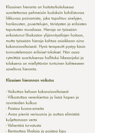
Klassinen hieronta on hoitotarkoituksessa
suoritettavaa pehmeisiin kudoksiin kohdistuvaa
liikkuvaa painamista, joka tapahtuu sivelyjen,
hankausten, pusertelujen, täristysten ja erilaisten
taputusten muodossa. Hieroja on työssään
erikoistunut lihaksiston ylijännitystilojen hoitoon,
mutta työssään hieroja kohtaa asiakkaan aina
kokonaisvaltaisesti. Hyvä terapeutti pystyy käsin
tunnustelemaan erilaiset tukokset. Hän osaa
rytmittää suorituksensa hallituksi liikesarjaksi ja
tuloksena on miellyttävän tuntuinen kohteeseen
soveltuva hieronta.
Klassisen hieronnan vaikutus
- Vaikuttaa kehoon kokonaisvaltaisesti
- Vilkastuttaa verenkiertoa ja lisää hapen ja
ravinteiden kulkua
- Poistaa kuona-aineita
- Avaa pieniä verisuonia ja auttaa elimistöä
kuljettamaan verta
- Vähentää turvotusta
- Rentouttaa lihaksia ja poistaa kipu